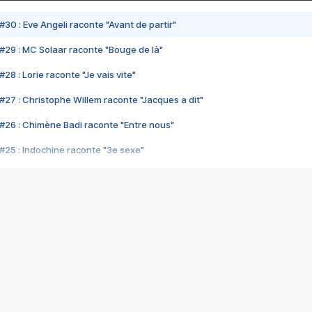
#30 : Eve Angeli raconte "Avant de partir"
#29 : MC Solaar raconte "Bouge de là"
28 : Lorie raconte "Je vais vite"
#27 : Christophe Willem raconte "Jacques a dit"
#26 : Chimène Badi raconte "Entre nous"
#25 : Indochine raconte "3e sexe"
#24 : Zaho raconte "C'est chelou"
#23 : Patrick Bruel raconte "Au café des délices"
#22 : Kyo raconte "Le chemin"
#21 : Nolwenn Leroy raconte "Cassé"
#20 : Patrick Hernandez raconte "Born to be alive"
#19 : Lorie raconte "Près de moi"